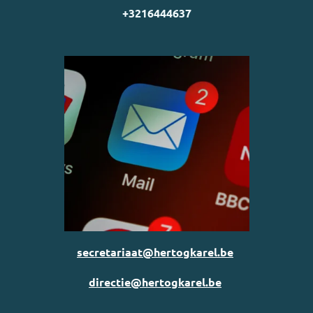
+3216444637
secretariaat@hertogkarel.be
directie@hertogkarel.be